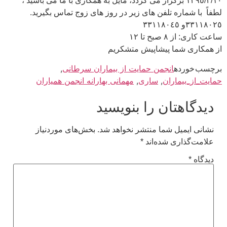
١٣٩٥/٢/١٠ برگزار مى گردد، مايل به همكارى با ما مى باشيد ،
لطفاً با شماره تلفن هاى زير در روز هاى زوج تماس بگيريد.
٣٣١١٨٠٢٥و ٣٣١١٨٠٤٥
ساعت كارى: از ٨ صبح تا ١٢
از همكارى شما پيشاپيش متشكريم
برچسب خورده
انجمن حمایت از بیماران سرطانی
,
حمایت_از_بیماران
,
ساری
,
مهمانى بهارانه انجمن همیاران
دیدگاهتان را بنویسید
نشانی ایمیل شما منتشر نخواهد شد.
بخش‌های موردنیاز
علامت‌گذاری شده‌اند
*
دیدگاه
*