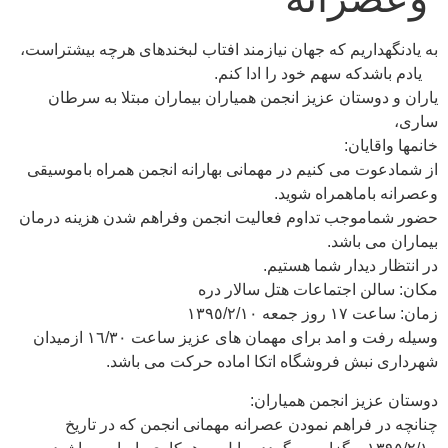
به يادنگهداريم كه جهان نيازمند افتاب لبخندهاى هرچه بيشتراست،
يادم باشدكه سهم خود را ادا كنم.
ياران و دوستان عزيز انجمن همياران بيماران مبتلا به سرطان
سارى،
خانمها واقايان:
از شمادعوت مى كنيم در مهمانى بهارانه انجمن همراه باموسيقى
وعصرانه باماهمراه شويد.
حضور شماموجب تداوم فعاليت انجمن وفراهم شدن هزينه درمان
بيماران مى باشد.
در انتظار ديدار شما هستيم.
مكان: سالن اجتماعات هتل سالار دره
زمان: ساعت ١٧ روز جمعه ١٣٩٥/٢/١٠
وسيله رفت و امد براى مهمان هاى عزيز ساعت ١٦/٣٠ ازميدان
شهردارى نبش فروشگاه اتكا اماده حركت مى باشد.
دوستان عزيز انجمن همياران:
چنانچه در فراهم نمودن عصرانه مهمانى انجمن كه در تاريخ