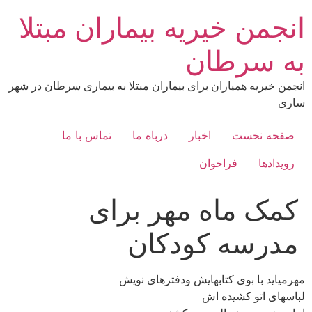
رش
انجمن خیریه بیماران مبتلا
ه
حتوا
به سرطان
انجمن خیریه همیاران برای بیماران مبتلا به بیماری سرطان در شهر
ساری
صفحه نخست
اخبار
درباه ما
تماس با ما
رویدادها
فراخوان
کمک ماه مهر برای
مدرسه کودکان
مهرميايد با بوى كتابهايش ودفترهاى نويش
لباسهاى اتو كشيده اش