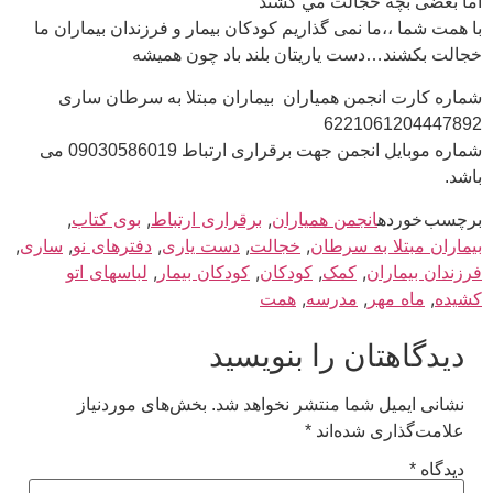
اما بعضى بچه خجالت مي كشند
با همت شما ،،ما نمى گذاريم كودكان بيمار و فرزندان بيماران ما
خجالت بكشند…دست ياريتان بلند باد چون هميشه
شماره کارت انجمن همیاران بیماران مبتلا به سرطان ساری
6221061204447892
شماره موبایل انجمن جهت برقراری ارتباط 09030586019 می
باشد.
برچسب خورده
انجمن همیاران
,
برقراری ارتباط
,
بوی کتاب
,
بیماران مبتلا به سرطان
,
خجالت
,
دست یاری
,
دفترهای نو
,
ساری
,
فرزندان بیماران
,
کمک
,
کودکان
,
کودکان بیمار
,
لباسهای اتو
کشیده
,
ماه مهر
,
مدرسه
,
همت
دیدگاهتان را بنویسید
نشانی ایمیل شما منتشر نخواهد شد.
بخش‌های موردنیاز
علامت‌گذاری شده‌اند
*
دیدگاه
*